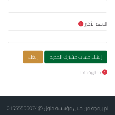
الاسم الأخير
مطلوبة حتمًا
تم برمجة من خلال مؤسسة حلول @01555558074